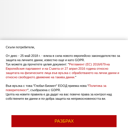
Скъпи потребители,
От днес - 25 май 2018 г. - влиза в сила новото европейско законодателство за
защита на личните данни, известно още и като GDPR.
Тук можете да прочетете целия документ: "
Регламент (ЕС) 2016/679 на
Европейския парламент и на Съвета от 27 април 2016 година относно
защитата на физическите лица във връзка с обработването на лични данни и
относно свободното движение на такива данни.
"
Във връзка с това "Глобал Биомет" ЕООД приема нова "
Политика за
поверителност
", съобразена с GDPR.
Целта на новите правила е да дадат на вас повече права за контрол над
собствените ви данни и по-добра защита на неприкосновеността ви.
РАЗБРАХ