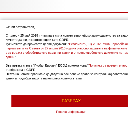
Скъпи потребители,
От днес - 25 май 2018 г. - влиза в сила новото европейско законодателство за защ
личните данни, известно още и като GDPR.
ПРЕВОЗ НА ПЪТНИЦИ
ТОВАРЕН ТРАНСПОРТ
Тук можете да прочетете целия документ: "
Регламент (ЕС) 2016/679 на Европейски
парламент и на Съвета от 27 април 2016 година относно защитата на физическите
Разписание
Международен транспорт
във връзка с обработването на лични данни и относно свободното движение на та
данни.
"
Цени на билети
Превоз на горива
Билетни центрове
Превоз на LPG и индустриални
Във връзка с това "Глобал Биомет" ЕООД приема нова "
Политика за поверителнос
Условия на превозвача
газове
съобразена с GDPR.
Целта на новите правила е да дадат на вас повече права за контрол над собствени
Online Билети
Хладилен транспорт
данни и по-добра защита на неприкосновеността ви.
Превоз на цимент
BIOMET
NEWSLETTER
Запишете се, за да получавате
За нас
РАЗБРАХ
допълнителнa информация за
Новини
нашите услуги и продукти!
Контакти
Повече информация