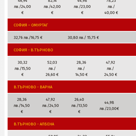
46,94
82,14
44,98
78,23
лв./24,00
лв./42,00
лв./23,00
лв./
€
€
€
40,00 €
СОФИЯ – ОМУРТАГ
32,76 лв./16,75 €
30,80 лв./ 15,75 €
СОФИЯ - В.ТЪРНОВО
30,32
52,03
28,36
47,92
лв./15,50
лв./
лв./
лв./
€
26,60 €
14,50 €
24,50 €
В.ТЪРНОВО - ВАРНА
28,36
47,92
26,40
44,98
лв./14,50
лв./24,50
лв./13,50
лв./23,00€
€
€
€
В.ТЪРНОВО - АЛБЕНА