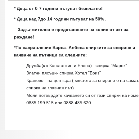
* Деца от 0-7 години пътуват безплатно!
* Деца над 7до 14 години пътуват на 50% .
Задължително е представянето на копие от акт за
раждане!
*По направление Варна- Албена спирките за спиране и
качване на пътници са следните:
Дружба(к.к.Константин и Елена) –спирка “Марек”
Златни пясъци- спирка Хотел "Бриз"
Кранево - на центъра ( мястото за спиране е на самат
спирка на главния път)
Моля потвърдете качването си от тези спирки на номе
0885 199 515 или 0888 485 620